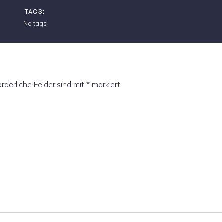
TAGS:
No tags
orderliche Felder sind mit
*
markiert