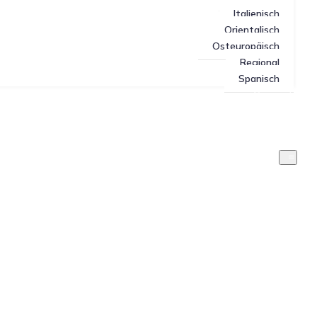
Italienisch
Orientalisch
Osteuropäisch
Regional
Spanisch
Specials
Fragen und Antworten (FAQ)
Über mich